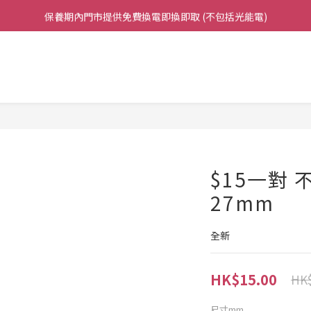
保養期內門市提供免費換電即換即取 (不包括光能電)
凡購買任何產品滿$500免運費（香港/澳門）
凡購買任何產品滿$500免運費（香港/澳門）
$15一對 
27mm
全新
HK$15.00
HK$
尺寸mm