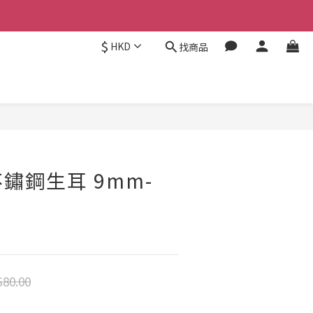
$
HKD
找商品
立即購買
不鏽鋼生耳 9mm-
80.00