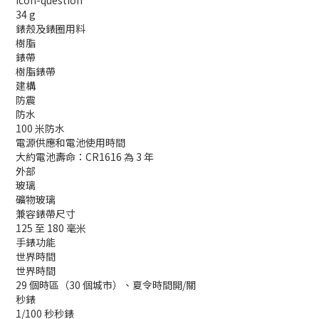
icon-question
34 g
錶殼及錶圈用料
樹脂
錶帶
樹脂錶帶
建構
防震
防水
100 米防水
電源供應和電池使用時間
大約電池壽命：CR1616 為 3 年
外部
玻璃
礦物玻璃
兼容錶帶尺寸
125 至 180 毫米
手錶功能
世界時間
世界時間
29 個時區（30 個城市）、夏令時間開/關
秒錶
1/100 秒秒錶