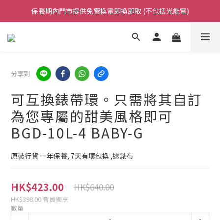
保養期內門市提供免費換電即換即取 (不包括光能電)
凡購買任何產品滿$500免運費（香港/澳門）
凡購買任何產品滿$500免運費（香港/澳門）
分享到
可互換錶帶環。只需將其自訂
為您專屬的甜美風格即可
BGD-10L-4 BABY-G
原裝行貨 一年保養, 7天有壞包換 ,送錶布
HK$423.00
HK$640.00
HK$398.00
會員獨享
數量