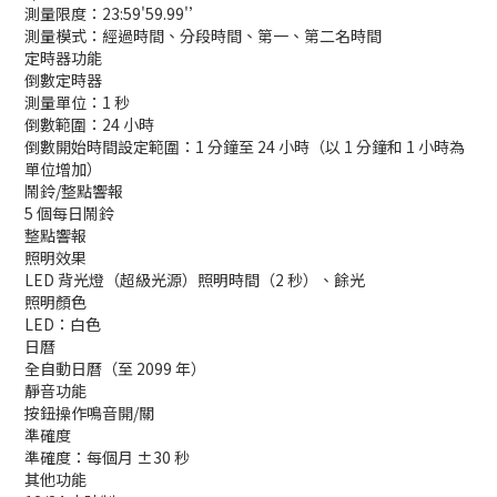
測量限度：23:59'59.99'’
測量模式：經過時間、分段時間、第一、第二名時間
定時器功能
倒數定時器
測量單位：1 秒
倒數範圍：24 小時
倒數開始時間設定範圍：1 分鐘至 24 小時（以 1 分鐘和 1 小時為
單位增加）
鬧鈴/整點響報
5 個每日鬧鈴
整點響報
照明效果
LED 背光燈（超級光源）照明時間（2 秒）、餘光
照明顏色
LED：白色
日曆
全自動日曆（至 2099 年）
靜音功能
按鈕操作鳴音開/關
準確度
準確度：每個月 ±30 秒
其他功能