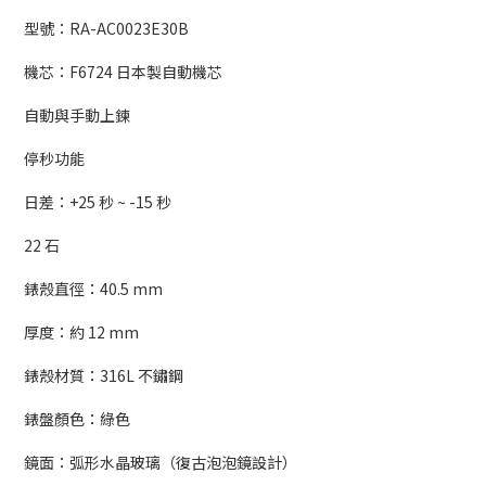
型號：RA-AC0023E30B
機芯：F6724 日本製自動機芯
自動與手動上鍊
停秒功能
日差：+25 秒 ~ -15 秒
22 石
錶殼直徑：40.5 mm
厚度：約 12 mm
錶殼材質：316L 不鏽鋼
錶盤顏色：綠色
鏡面：弧形水晶玻璃（復古泡泡鏡設計）