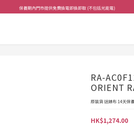
保養期內門市提供免費換電即換即取 (不包括光能電)
凡購買任何產品滿$500免運費（香港/澳門）
凡購買任何產品滿$500免運費（香港/澳門）
RA-AC0F
ORIENT R
原裝貨 送錶布 14天保
HK$1,274.00