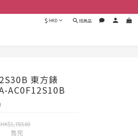
$
HKD
找商品
12S30B 東方錶
A-AC0F12S10B
養
HK$1,783.60
售完