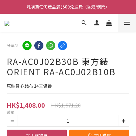
凡購買任何產品滿$500免運費（香港/澳門）
凡購買任何產品滿$500免運費（香港/澳門）
門市大量現貨超過三千款手錶 歡迎光臨
保養期內門市提供免費換電即換即取 (不包括光能電)
分享到
凡購買任何產品滿$500免運費（香港/澳門）
RA-AC0J02B30B 東方錶
ORIENT RA-AC0J02B10B
原裝貨 送錶布 14天保養
HK$1,408.00
HK$1,971.20
數量
加入購物車
立即購買