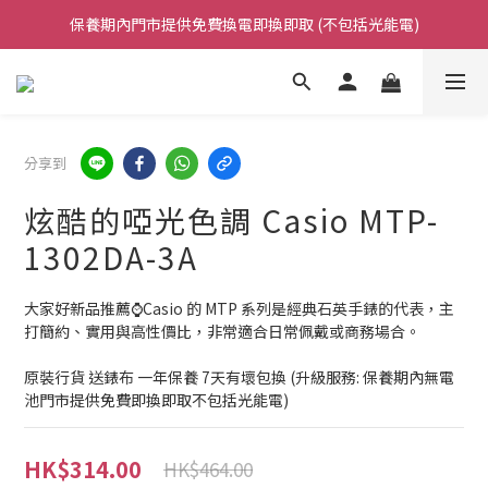
保養期內門市提供免費換電即換即取 (不包括光能電)
凡購買任何產品滿$500免運費（香港/澳門）
凡購買任何產品滿$500免運費（香港/澳門）
分享到
炫酷的啞光色調 Casio MTP-
1302DA-3A
大家好新品推薦⌚Casio 的 MTP 系列是經典石英手錶的代表，主
打簡約、實用與高性價比，非常適合日常佩戴或商務場合。
原裝行貨 送錶布 一年保養 7天有壞包換 (升級服務: 保養期內無電
池門市提供免費即換即取不包括光能電)
HK$314.00
HK$464.00