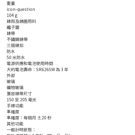
重量
icon-question
104 g
錶殼及錶圈用料
離子鍍
錶帶
不鏽鋼錶帶
三摺錶扣
防水
50 米防水
電源供應和電池使用時間
大約電池壽命：SR626SW 為 3 年
外部
玻璃
礦物玻璃
兼容錶帶尺寸
150 至 205 毫米
手錶功能
準確度
準確度：每個月 ±20 秒
其他功能
一般計時狀態：