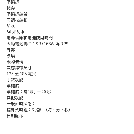
不鏽鋼
錶帶
不鏽鋼錶帶
可調校錶扣
防水
50 米防水
電源供應和電池使用時間
大約電池壽命：SR716SW 為 3 年
外部
玻璃
礦物玻璃
兼容錶帶尺寸
125 至 185 毫米
手錶功能
準確度
準確度：每個月 ±20 秒
其他功能
一般計時狀態：
指針式時鐘：3 指針（時、分、秒）
日期顯示