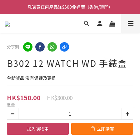
凡購買任何產品滿$500免運費（香港/澳門）
凡購買任何產品滿$500免運費（香港/澳門）
門市大量現貨超過三千款手錶 歡迎光臨
保養期內門市提供免費換電即換即取 (不包括光能電)
分享到
凡購買任何產品滿$500免運費（香港/澳門）
B302 12 WATCH WD 手錶盒
全新貨品 沒有保養及更換
HK$150.00
HK$300.00
數量
加入購物車
立即購買