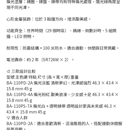
偏光塗層：錶圈、錶盤、錶帶均有特殊偏光處理，隨光線角度呈
現不同光澤。
心形金屬裝飾：位於 3 點鐘方向，增添甜美感。
功能齊全：世界時間（29 個時區）、碼錶、倒數計時、5 組鬧
鐘、LED 照明。
耐用性：防震結構 + 100 米防水，適合運動、休閒與日常佩戴。
電池壽命：約 2 年（SR726W × 2）。
🎨 三款設計比較
型號 主色調 特點 尺寸 (長×寬×厚) 重量
BA-110PD-2A 偏光淡藍 清新夢幻，光澤感強烈 46.3 × 43.4 ×
15.8 mm 45 g
BA-110PD-4A 偏光粉紅 甜美浪漫，少女感十足 46.3 × 43.4 ×
15.8 mm 45 g
BA-110PS-7A 偏光白 + 透明錶帶 透明設計更具未來感 46.3 ×
43.4 × 15.8 mm 45 g
💡 適合人群
BA-110PD-2A：適合喜歡清新、活潑風格的人，搭配運動休閒服
裝更亮眼。