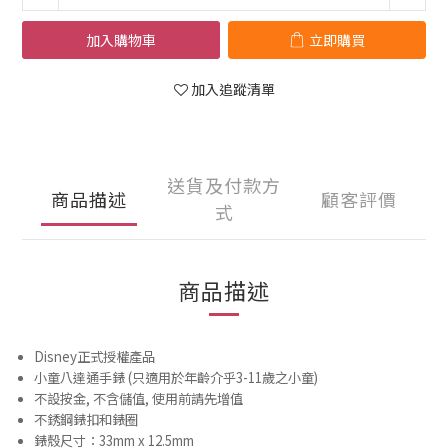
加入購物車
立即購買
加入追蹤清單
送貨及付款方
商品描述
顧客評價
式
商品描述
Disney正式授權產品
小童八達通手錶 (只適用於年齡介乎3-11歲之小童)
不設按金, 不含儲值, 使用前請先增值
不銹鋼錶扣和錶圈
錶殼尺寸：33mm x 12.5mm