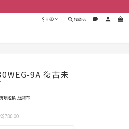
$
HKD
找商品
立即購買
130WEG-9A 復古未
面
天有壞包換 ,送錶布
K$780.00