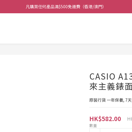
凡購買任何產品滿$500免運費（香港/澳門）
凡購買任何產品滿$500免運費（香港/澳門）
門市大量現貨超過三千款手錶 歡迎光臨
保養期內門市提供免費換電即換即取 (不包括光能電)
凡購買任何產品滿$500免運費（香港/澳門）
CASIO A
來主義錶
原裝行貨 一年保養, 7
HK$582.00
H
數量