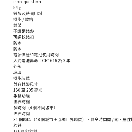
icon-question
54 g
錶殼及錶圈用料
樹脂 / 鍍鉻
錶帶
不鏽鋼錶帶
可調校錶扣
防水
防水
電源供應和電池使用時間
大約電池壽命：CR1616 為 3 年
外部
玻璃
樹脂玻璃
兼容錶帶尺寸
150 至 205 毫米
手錶功能
世界時間
多時間（4 個不同城市）
世界時間
31 個時區（48 個城市 + 協調世界時間）、夏令時間開 / 關、居
秒錶
1/100 秒秒錶