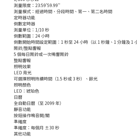
測量限度：23:59'59.99'’
測量模式：經過時間、分段時間、第一、第二名時間
定時器功能
倒數定時器
測量單位：1/10 秒
倒數範圍：24 小時
倒數開始時間設定範圍：1 秒至 24 小時（以 1 秒鐘、1 分鐘及 
鬧鈴/整點響報
5 個每日鬧鈴或一次鳴響鬧鈴
整點響報
照明效果
LED 背光
可選擇照明持續時間（1.5 秒或 3 秒）、餘光
照明顏色
LED：琥珀色
日曆
全自動日曆（至 2099 年）
靜音功能
按鈕操作鳴音開/關
準確度
準確度：每個月 ±30 秒
其他功能