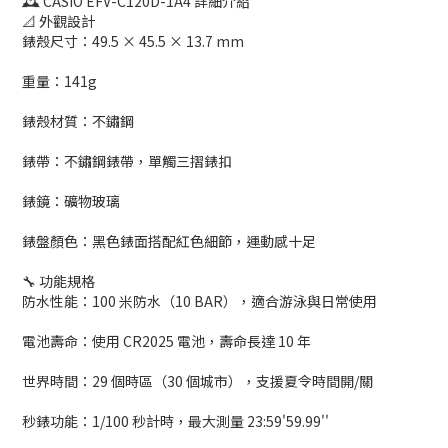
🕰️ CASIO EFV-C120D-1A4 詳細介紹
📐 外觀設計
錶殼尺寸：49.5 × 45.5 × 13.7 mm
重量：141g
錶殼材質：不鏽鋼
錶帶：不鏽鋼錶帶，單觸三摺錶扣
錶鏡：礦物玻璃
錶盤顏色：黑色錶面搭配紅色細節，運動感十足
🔧 功能規格
防水性能：100 米防水（10 BAR），適合游泳與日常使用
電池壽命：使用 CR2025 電池，壽命長達 10 年
世界時間：29 個時區（30 個城市），支援夏令時間開/關
秒錶功能：1/100 秒計時，最大測量 23:59'59.99''