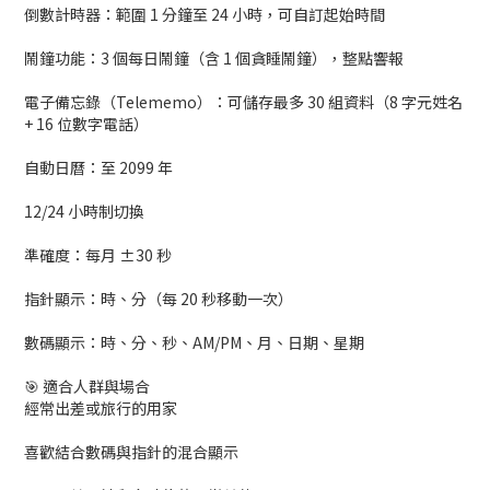
倒數計時器：範圍 1 分鐘至 24 小時，可自訂起始時間
鬧鐘功能：3 個每日鬧鐘（含 1 個貪睡鬧鐘），整點響報
電子備忘錄（Telememo）：可儲存最多 30 組資料（8 字元姓名
+ 16 位數字電話）
自動日曆：至 2099 年
12/24 小時制切換
準確度：每月 ±30 秒
指針顯示：時、分（每 20 秒移動一次）
數碼顯示：時、分、秒、AM/PM、月、日期、星期
🎯 適合人群與場合
經常出差或旅行的用家
喜歡結合數碼與指針的混合顯示