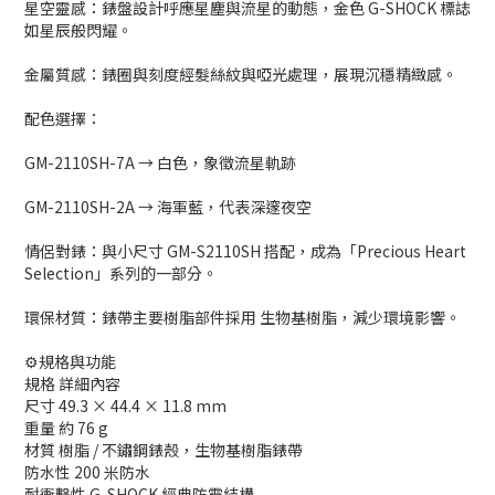
星空靈感：錶盤設計呼應星塵與流星的動態，金色 G-SHOCK 標誌
如星辰般閃耀。
金屬質感：錶圈與刻度經髮絲紋與啞光處理，展現沉穩精緻感。
配色選擇：
GM-2110SH-7A → 白色，象徵流星軌跡
GM-2110SH-2A → 海軍藍，代表深邃夜空
情侶對錶：與小尺寸 GM-S2110SH 搭配，成為「Precious Heart
Selection」系列的一部分。
環保材質：錶帶主要樹脂部件採用 生物基樹脂，減少環境影響。
⚙️規格與功能
規格 詳細內容
尺寸 49.3 × 44.4 × 11.8 mm
重量 約 76 g
材質 樹脂 / 不鏽鋼錶殼，生物基樹脂錶帶
防水性 200 米防水
耐衝擊性 G-SHOCK 經典防震結構