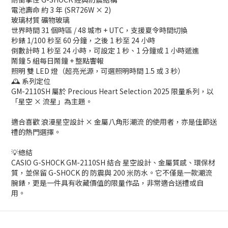
電池壽命 約 3 年 (SR726W × 2)
玻璃材質 礦物玻璃
世界時間 31 個時區 / 48 城市 + UTC，支援夏令時間切換
秒錶 1/100 秒至 60 分鐘，之後 1 秒至 24 小時
倒數計時 1 秒至 24 小時，可設定 1 秒、1 分鐘或 1 小時遞進
鬧鐘 5 組每日鬧鐘 + 整點響報
照明 雙 LED 燈（超亮光源，可選照明時間 1.5 或 3 秒）
🕰️ 系列定位
GM-2110SH 屬於 Precious Heart Selection 2025 限量系列，以
「星空 × 流星」為主題。
適合喜歡 浪漫星空設計 × 金屬八角形潮流 的使用者，亦是佳節送
禮的熱門選擇。
💡總結
CASIO G-SHOCK GM-2110SH 結合 星空設計、金屬質感、環保材
質，並保留 G-SHOCK 的 防震與 200 米防水。它不僅是一款潮流
腕錶，更是一件具有收藏價值的限量作品，非常適合送禮或自
用。