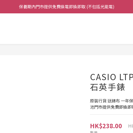
保養期內門市提供免費換電即換即取 (不包括光能電)
凡購買任何產品滿$500免運費（香港/澳門）
凡購買任何產品滿$500免運費（香港/澳門）
CASIO LT
石英手錶
原裝行貨 送錶布 一年保
池門市提供免費即換即
HK$238.00
H
數量