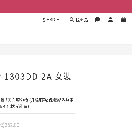
$
HKD
找商品
立即購買
P-1303DD-2A 女裝
養 7天有壞包換 (升級服務: 保養期內無電
取不包括光能電)
K$352.00