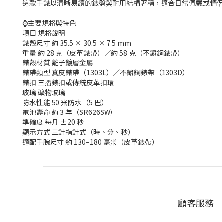
這款手錶以清晰易讀的錶盤與耐用結構著稱，適合日常佩戴或情
⌚主要規格與特色
項目 規格說明
錶殼尺寸 約 35.5 × 30.5 × 7.5 mm
重量 約 28 克（皮革錶帶）／約 58 克（不鏽鋼錶帶）
錶殼材質 離子鍍層金屬
錶帶類型 真皮錶帶（1303L）／不鏽鋼錶帶（1303D）
錶扣 三摺錶扣或傳統皮革扣環
玻璃 礦物玻璃
防水性能 50 米防水（5 巴）
電池壽命 約 3 年（SR626SW）
準確度 每月 ±20 秒
顯示方式 三針指針式（時、分、秒）
適配手腕尺寸 約 130–180 毫米（皮革錶帶）
顧客服務