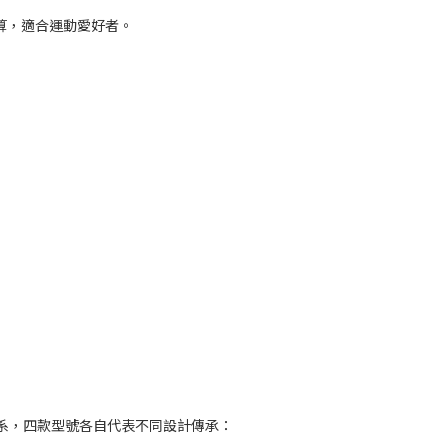
計算，適合運動愛好者。
潮流限定色系，四款型號各自代表不同設計傳承：