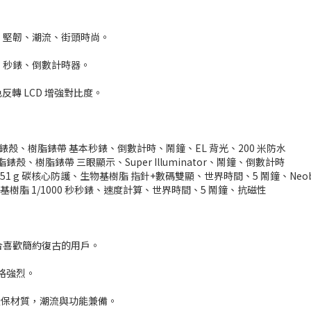
強調 堅韌、潮流、街頭時尚。
鐘、秒錶、倒數計時器。
轉 LCD 增強對比度。
/ 52 g 樹脂錶殼、樹脂錶帶 基本秒錶、倒數計時、鬧鐘、EL 背光、200 米防水
 67 g 樹脂錶殼、樹脂錶帶 三眼顯示、Super Illuminator、鬧鐘、倒數計時
11.8 mm / 51 g 碳核心防護、生物基樹脂 指針+數碼雙顯、世界時間、5 鬧鐘、Ne
 72 g 生物基樹脂 1/1000 秒秒錶、速度計算、世界時間、5 鬧鐘、抗磁性
，適合喜歡簡約復古的用戶。
風格強烈。
具環保材質，潮流與功能兼備。