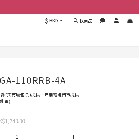
$
HKD
找商品
立即購買
GA-110RRB-4A
保養7天有壞包換 (提供一年無電池門市提供
能電)
K$1,340.00