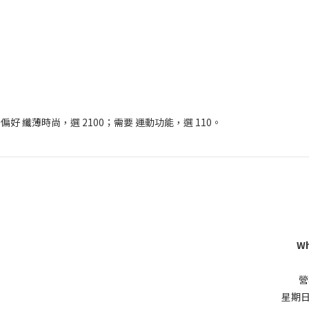
；偏好 纖薄時尚，選 2100；需要 運動功能，選 110。
Wh
營
星期日同