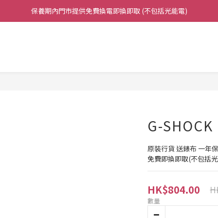
保養期內門市提供免費換電即換即取 (不包括光能電)
凡購買任何產品滿$500免運費（香港/澳門）
凡購買任何產品滿$500免運費（香港/澳門）
G-SHOCK 
原裝行貨 送錶布 一年
免費即換即取(不包括光
HK$804.00
H
數量