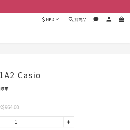
$
HKD
找商品
立即購買
1A2 Casio
手錶布
K$964.00