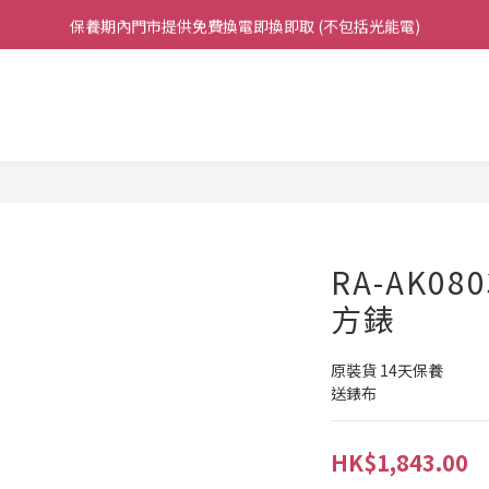
保養期內門市提供免費換電即換即取 (不包括光能電)
凡購買任何產品滿$500免運費（香港/澳門）
凡購買任何產品滿$500免運費（香港/澳門）
RA-AK080
方錶
原裝貨 14天保養 
送錶布
HK$1,843.00