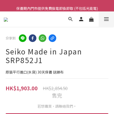
凡購買任何產品滿$500免運費（香港/澳門）
保養期內門市提供免費換電即換即取 (不包括光能電)
凡購買任何產品滿$500免運費（香港/澳門）
分享到
Seiko Made in Japan
SRP852J1
原裝平行進口(水貨) 30天保養 送錶布
HK$1,903.00
HK$2,854.50
售完
若想購買，請聯絡我們。