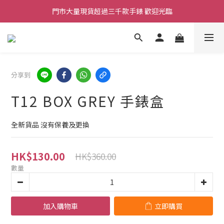
凡購買任何產品滿$500免運費（香港/澳門）
門市大量現貨超過三千款手錶 歡迎光臨
保養期內門市提供免費換電即換即取 (不包括光能電)
凡購買任何產品滿$500免運費（香港/澳門）
分享到
T12 BOX GREY 手錶盒
全新貨品 沒有保養及更換
HK$130.00
HK$360.00
數量
加入購物車
立即購買