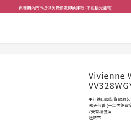
保養期內門市提供免費換電即換即取 (不包括光能電)
凡購買任何產品滿$500免運費（香港/澳門）
凡購買任何產品滿$500免運費（香港/澳門）
Vivienne
VV328WG
平行進口原裝貨 跟原裝
90天保養 (一年內免費
7天有壞包換
送錶布