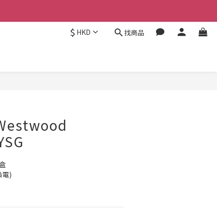
$
HKD
找商品
立即購買
 Westwood
YSG
盒
換電)