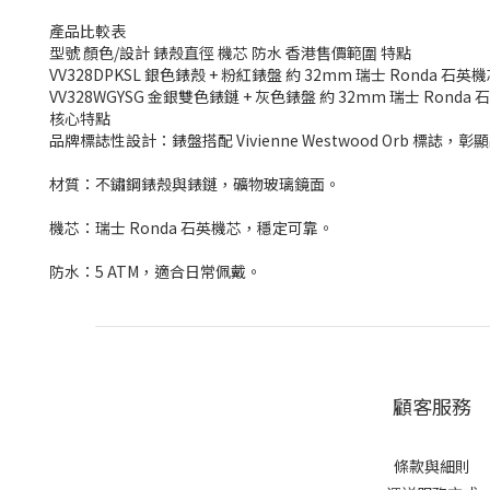
產品比較表
型號 顏色/設計 錶殼直徑 機芯 防水 香港售價範圍 特點
VV328DPKSL 銀色錶殼 + 粉紅錶盤 約 32mm 瑞士 Ronda 石英
VV328WGYSG 金銀雙色錶鏈 + 灰色錶盤 約 32mm 瑞士 Ronda
核心特點
品牌標誌性設計：錶盤搭配 Vivienne Westwood Orb 標誌，
材質：不鏽鋼錶殼與錶鏈，礦物玻璃鏡面。
機芯：瑞士 Ronda 石英機芯，穩定可靠。
防水：5 ATM，適合日常佩戴。
顧客服務
條款與細則