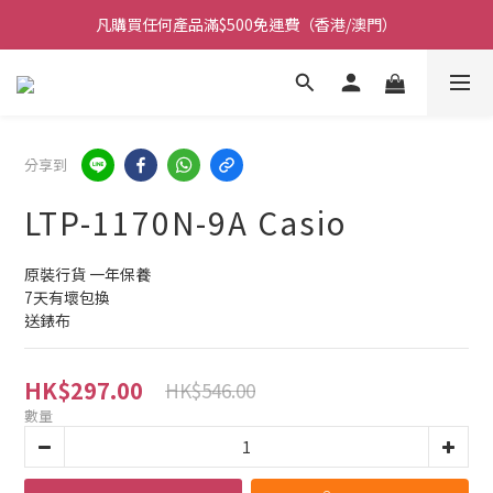
凡購買任何產品滿$500免運費（香港/澳門）
凡購買任何產品滿$500免運費（香港/澳門）
門市大量現貨超過三千款手錶 歡迎光臨
保養期內門市提供免費換電即換即取 (不包括光能電)
分享到
凡購買任何產品滿$500免運費（香港/澳門）
LTP-1170N-9A Casio
原裝行貨 一年保養
7天有壞包換 
送錶布
HK$297.00
HK$546.00
數量