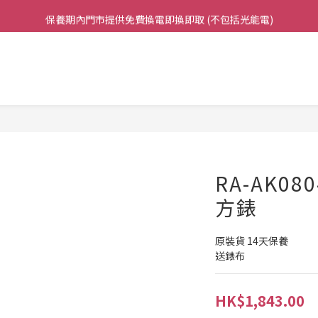
保養期內門市提供免費換電即換即取 (不包括光能電)
凡購買任何產品滿$500免運費（香港/澳門）
凡購買任何產品滿$500免運費（香港/澳門）
RA-AK080
方錶
原裝貨 14天保養 
送錶布
HK$1,843.00