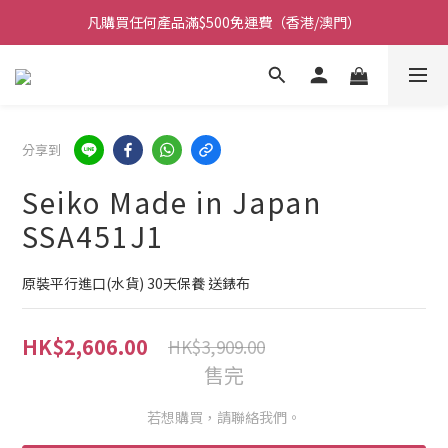
凡購買任何產品滿$500免運費（香港/澳門）
凡購買任何產品滿$500免運費（香港/澳門）
門市大量現貨超過三千款手錶 歡迎光臨
保養期內門市提供免費換電即換即取 (不包括光能電)
分享到
凡購買任何產品滿$500免運費（香港/澳門）
Seiko Made in Japan
SSA451J1
原裝平行進口(水貨) 30天保養 送錶布
HK$2,606.00
HK$3,909.00
售完
若想購買，請聯絡我們。